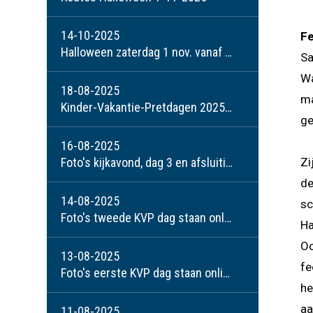
14-10-2025
F
Halloween zaterdag 1 nov. vanaf 18:30 18:30
Sa
Wa
18-08-2025
ma
Kinder-Vakantie-Pretdagen 2025; warm, creatief, maar vooral weer een groot succes!
ge
16-08-2025
Foto's kijkavond, dag 3 en afsluiting
Zi
de
14-08-2025
sc
Foto's tweede KVP dag staan online
H
Oo
13-08-2025
fe
Foto's eerste KVP dag staan online
he
aa
11-08-2025