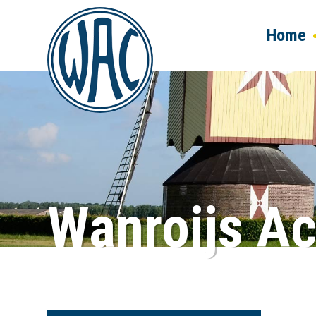
Home
Wanroijs
Ac