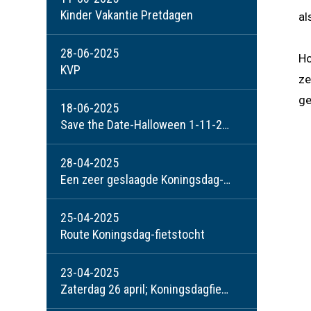
Kinder Vakantie Pretdagen
al
28-06-2025
Ho
KVP
ze
ge
18-06-2025
Save the Date-Halloween 1-11-2025
28-04-2025
Een zeer geslaagde Koningsdag-fietstocht; waar Wanroij en Landhorst weer groots in zijn!
25-04-2025
Route Koningsdag-fietstocht
23-04-2025
Zaterdag 26 april; Koningsdagfietstocht met afsluiting bij café Buitenlust.