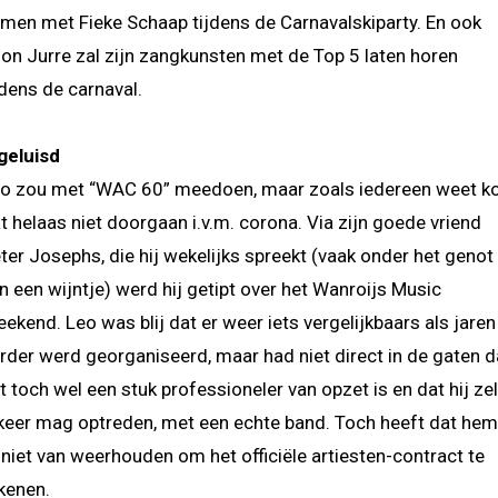
men met Fieke Schaap tijdens de Carnavalskiparty. En ook
on Jurre zal zijn zangkunsten met de Top 5 laten horen
jdens de carnaval.
geluisd
o zou met “WAC 60” meedoen, maar zoals iedereen weet k
t helaas niet doorgaan i.v.m. corona. Via zijn goede vriend
ter Josephs, die hij wekelijks spreekt (vaak onder het genot
n een wijntje) werd hij getipt over het Wanroijs Music
ekend. Leo was blij dat er weer iets vergelijkbaars als jaren
rder werd georganiseerd, maar had niet direct in de gaten d
t toch wel een stuk professioneler van opzet is en dat hij ze
keer mag optreden, met een echte band. Toch heeft dat he
 niet van weerhouden om het officiële artiesten-contract te
kenen.