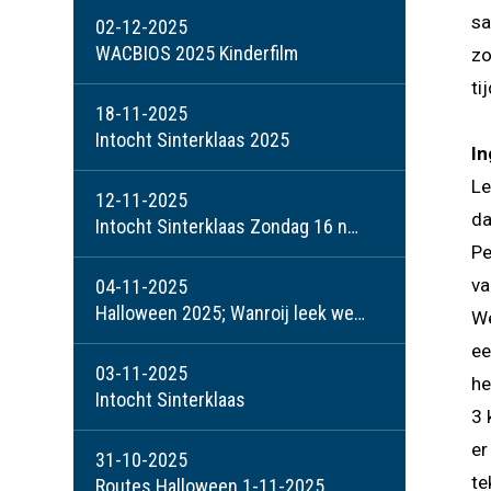
sa
02-12-2025
WACBIOS 2025 Kinderfilm
zo
ti
18-11-2025
Intocht Sinterklaas 2025
In
Le
12-11-2025
da
Intocht Sinterklaas Zondag 16 november
Pe
va
04-11-2025
Halloween 2025; Wanroij leek wel een mini-spookstad!
We
ee
03-11-2025
he
Intocht Sinterklaas
3 
er
31-10-2025
te
Routes Halloween 1-11-2025