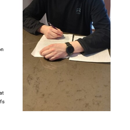
on
at
lfs
m