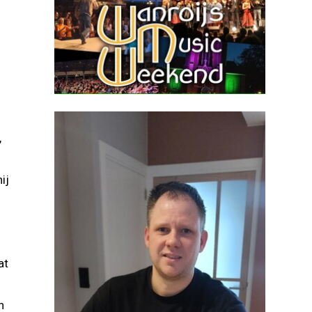
,
ij
at
n