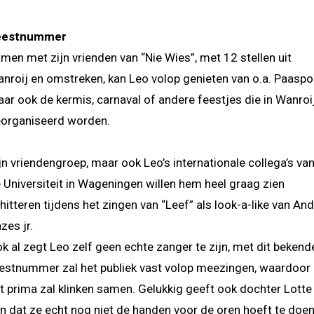
eestnummer
men met zijn vrienden van “Nie Wies”, met 12 stellen uit
nroij en omstreken, kan Leo volop genieten van o.a. Paaspo
ar ook de kermis, carnaval of andere feestjes die in Wanroi
organiseerd worden.
jn vriendengroep, maar ook Leo’s internationale collega’s va
 Universiteit in Wageningen willen hem heel graag zien
hitteren tijdens het zingen van “Leef” als look-a-like van An
azes jr.
k al zegt Leo zelf geen echte zanger te zijn, met dit bekend
estnummer zal het publiek vast volop meezingen, waardoor
t prima zal klinken samen. Gelukkig geeft ook dochter Lotte
n dat ze echt nog niet de handen voor de oren hoeft te doe